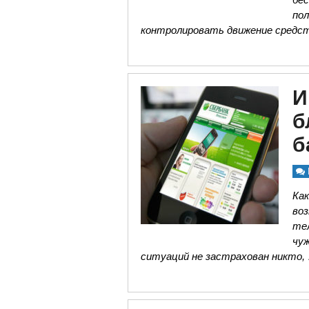
по
контролировать движение средс
И
б
б
Как
во
тел
чу
ситуаций не застрахован никто,