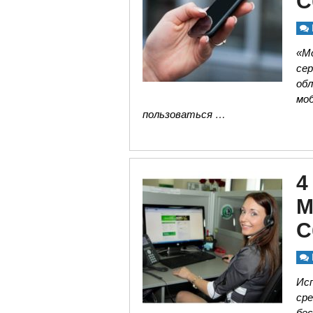
С
«Мо
се
обл
моб
пользоваться …
4
М
С
Ис
сре
бес