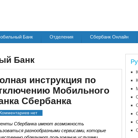
обильный Банк
Отделения
Сбербанк Онлайн
ый Банк
Ру
олная инструкция по
тключению Мобильного
анка Сбербанка
Комментариев нет
иенты Сбербанка имеют возможность
льзоваться разнообразными сервисами, которые
щественно облегчают пользование услугами