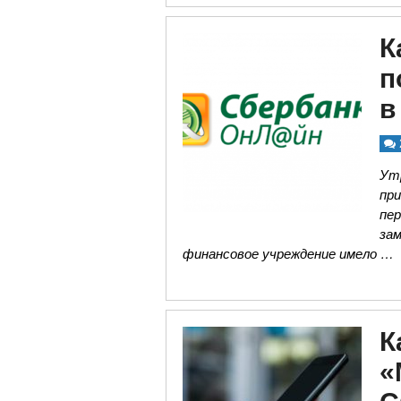
К
п
в
Утр
пр
пер
за
финансовое учреждение имело …
К
«