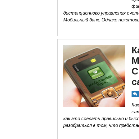
фи
дистанционного управления сче
Мобильный банк. Однако некото
К
М
С
с
Как
са
как это сделать правильно и быс
разобраться в том, что предст