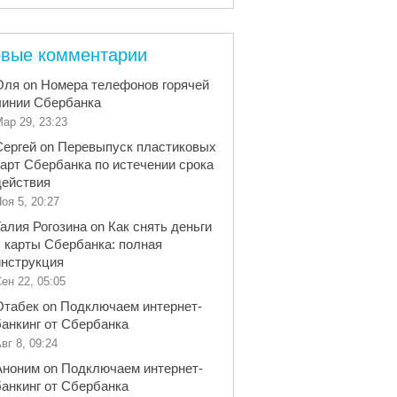
вые комментарии
Оля
on
Номера телефонов горячей
линии Сбербанка
ар 29, 23:23
Сергей
on
Перевыпуск пластиковых
карт Сбербанка по истечении срока
действия
оя 5, 20:27
Галия Рогозина
on
Как снять деньги
с карты Сбербанка: полная
инструкция
ен 22, 05:05
Отабек
on
Подключаем интернет-
банкинг от Сбербанка
вг 8, 09:24
Аноним
on
Подключаем интернет-
банкинг от Сбербанка