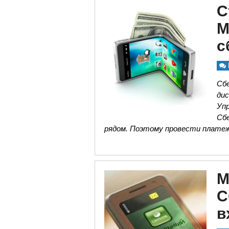
С
М
с
Сбе
ди
Уп
Сб
рядом. Поэтому провести плате
М
С
в