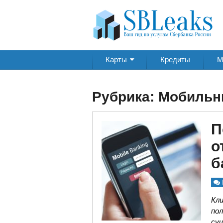
Карты
Кредиты
М
Рубрика:
Мобильн
П
о
б
Кл
по
су