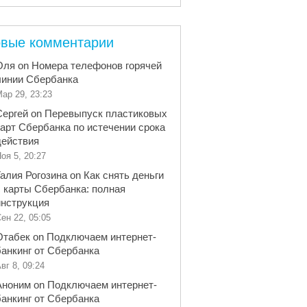
вые комментарии
Оля
on
Номера телефонов горячей
линии Сбербанка
ар 29, 23:23
Сергей
on
Перевыпуск пластиковых
карт Сбербанка по истечении срока
действия
оя 5, 20:27
Галия Рогозина
on
Как снять деньги
с карты Сбербанка: полная
инструкция
ен 22, 05:05
Отабек
on
Подключаем интернет-
банкинг от Сбербанка
вг 8, 09:24
Аноним
on
Подключаем интернет-
банкинг от Сбербанка