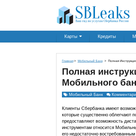
Карты
Кредиты
М
Главная
>
Мобильный Банк
>
Полная Инструкци
Полная инструк
Мобильного бан
Мобильный Банк
Комментари
Клиенты Сбербанка имеют возможн
которые существенно облегчают п
предоставляют возможность диста
инструментам относится Мобильны
его недостаточно востребованным 