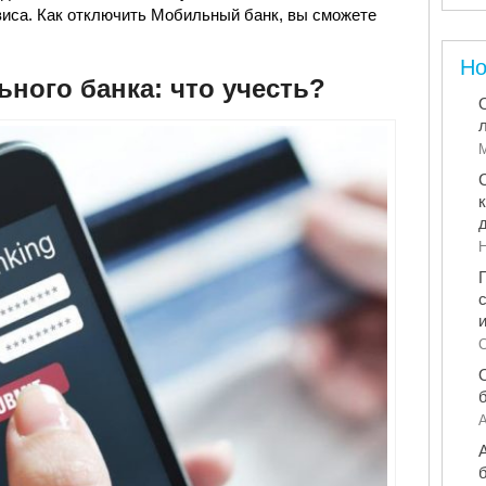
иса. Как отключить Мобильный банк, вы сможете
Но
ного банка: что учесть?
М
Н
С
А