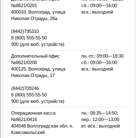
№8621/0201
сб.: 09:00—16:00
400033, Волгоград, улица
вск.: выходной
Николая Отрады, 26а
(8442)795310
8 (800) 555-55-50
900 (для моб. устройств)
Дополнительный офис
пн.-пт.: 09:00—18:30
№8621/0206
сб.: 09:00—16:00
400125, Волгоград, улица
вск.: выходной
Николая Отрады, 17
(8442)709246
8 (800) 555-55-50
900 (для моб. устройств)
Операционная касса
пн.: 08:35—14:50;
№8621/0416
пер.: 12:00—13:00
404546 Волгоградская обл. п.
вт.-вск.: выходной
Комсомольский