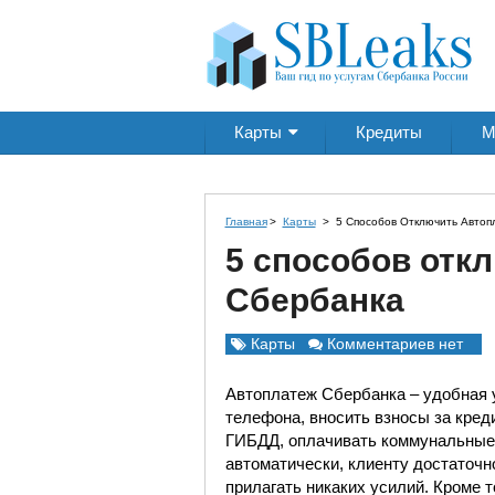
Карты
Кредиты
М
Главная
>
Карты
>
5 Способов Отключить Автоп
5 способов отк
Сбербанка
Карты
Комментариев нет
Автоплатеж Сбербанка – удобная у
телефона, вносить взносы за креди
ГИБДД, оплачивать коммунальные 
автоматически, клиенту достаточн
прилагать никаких усилий. Кроме то