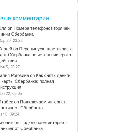
вые комментарии
Оля
on
Номера телефонов горячей
линии Сбербанка
ар 29, 23:23
Сергей
on
Перевыпуск пластиковых
карт Сбербанка по истечении срока
действия
оя 5, 20:27
Галия Рогозина
on
Как снять деньги
с карты Сбербанка: полная
инструкция
ен 22, 05:05
Отабек
on
Подключаем интернет-
банкинг от Сбербанка
вг 8, 09:24
Аноним
on
Подключаем интернет-
банкинг от Сбербанка