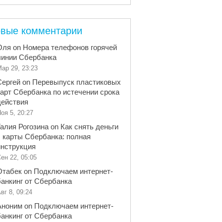
вые комментарии
Оля
on
Номера телефонов горячей
линии Сбербанка
ар 29, 23:23
Сергей
on
Перевыпуск пластиковых
карт Сбербанка по истечении срока
действия
оя 5, 20:27
Галия Рогозина
on
Как снять деньги
с карты Сбербанка: полная
инструкция
ен 22, 05:05
Отабек
on
Подключаем интернет-
банкинг от Сбербанка
вг 8, 09:24
Аноним
on
Подключаем интернет-
банкинг от Сбербанка