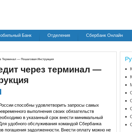
обильный Банк
Отделения
Сбербанк Онлайн
Ру
з Терминал — Пошаговая Инструкция
редит через терминал —
рукция
России способны удовлетворить запросы самых
оевременного выполнения своих обязательств
еобходимо в указанный срок внести минимальный
 Для удобного обслуживания командой Сбербанка
ов погашения задолженности. Внести оплату можно не