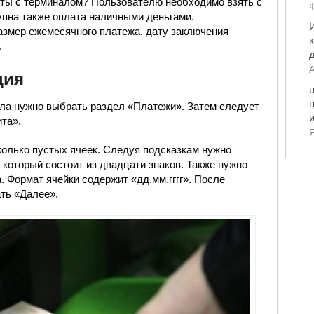
оты с терминалом? Пользователю необходимо взять с
Ф
упна также оплата наличными деньгами.
азмер ежемесячного платежа, дату заключения
.
А
ция
ала нужно выбрать раздел «Платежи». Затем следует
та».
Я
колько пустых ячеек. Следуя подсказкам нужно
 который состоит из двадцати знаков. Также нужно
. Формат ячейки содержит «дд.мм.гггг». После
ть «Далее».